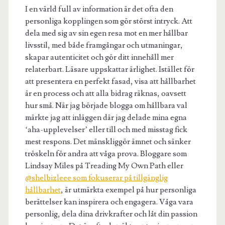
I en värld full av information är det ofta den
personliga kopplingen som gör störst intryck. Att
dela med sig av sin egen resa mot en mer hållbar
livsstil, med både framgångar och utmaningar,
skapar autenticitet och gör ditt innehåll mer
relaterbart. Läsare uppskattar ärlighet. Istället för
att presentera en perfekt fasad, visa att hållbarhet
är en process och att alla bidrag räknas, oavsett
hur små. När jag började blogga om hållbara val
märkte jag att inläggen där jag delade mina egna
‘aha-upplevelser’ eller till och med misstag fick
mest respons. Det mänskliggör ämnet och sänker
tröskeln för andra att våga prova. Bloggare som
Lindsay Miles på Treading My Own Path eller
@shelbizleee som fokuserar på tillgänglig
hållbarhet
, är utmärkta exempel på hur personliga
berättelser kan inspirera och engagera. Våga vara
personlig, dela dina drivkrafter och låt din passion