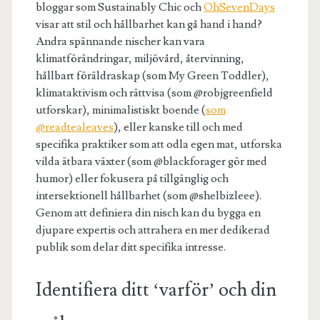
bloggar som Sustainably Chic och
OhSevenDays
visar att stil och hållbarhet kan gå hand i hand?
Andra spännande nischer kan vara
klimatförändringar, miljövård, återvinning,
hållbart föräldraskap (som My Green Toddler),
klimataktivism och rättvisa (som @robjgreenfield
utforskar), minimalistiskt boende (
som
@readtealeaves
), eller kanske till och med
specifika praktiker som att odla egen mat, utforska
vilda ätbara växter (som @blackforager gör med
humor) eller fokusera på tillgänglig och
intersektionell hållbarhet (som @shelbizleee).
Genom att definiera din nisch kan du bygga en
djupare expertis och attrahera en mer dedikerad
publik som delar ditt specifika intresse.
Identifiera ditt ‘varför’ och din