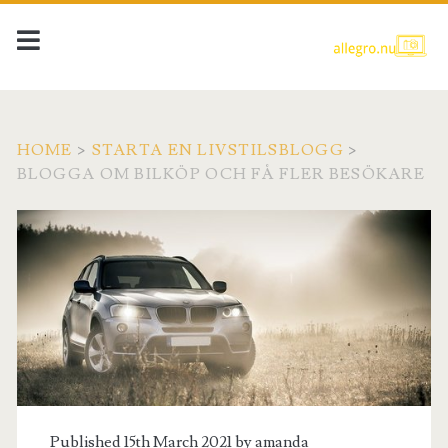
HOME
>
STARTA EN LIVSTILSBLOGG
>
BLOGGA OM BILKÖP OCH FÅ FLER BESÖKARE
Published 15th March 2021 by
amanda